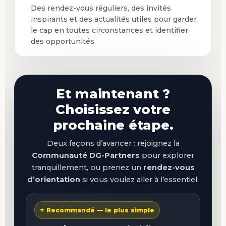
Des rendez-vous réguliers, des invités
inspirants et des actualités utiles pour garder
le cap en toutes circonstances et identifier
des opportunités.
Et maintenant ?
Choisissez votre
prochaine étape.
Deux façons d’avancer : rejoignez la
Communauté DG-Partners
pour explorer
tranquillement, ou prenez un
rendez-vous
d’orientation
si vous voulez aller à l’essentiel.
⭐ Recommandé — le plus simple